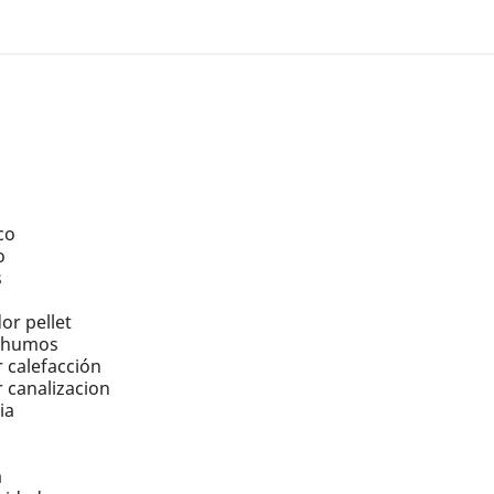
co
o
s
or pellet
r humos
 calefacción
 canalizacion
ia
a