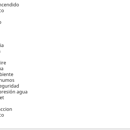
encendido
co
o
ia
a
ire
ua
biente
 humos
eguridad
presión agua
et
s
accion
co