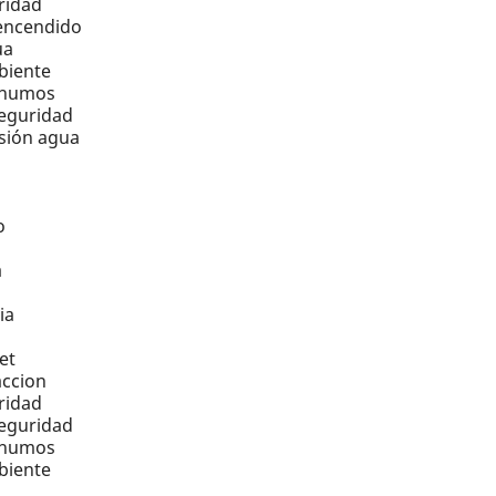
ridad
 encendido
ua
biente
 humos
eguridad
sión agua
o
a
ia
s
et
accion
ridad
eguridad
 humos
biente