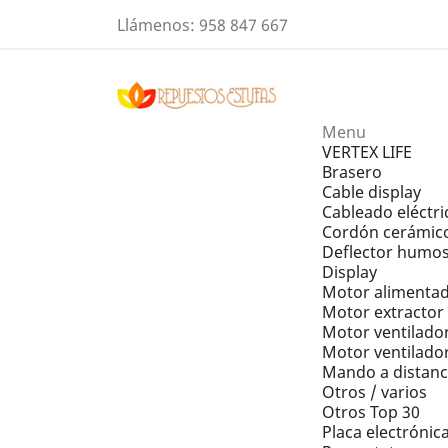
Llámenos:
958 847 667
Menu
VERTEX LIFE
Brasero
Cable display
Cableado eléctri
Cordón cerámic
Deflector humo
Display
Motor alimentad
Motor extracto
Motor ventilador
Motor ventilador
Mando a distanc
Otros / varios
Otros Top 30
Placa electrónic