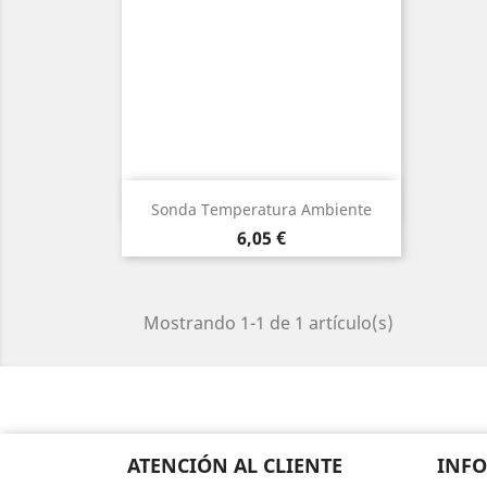
Vista rápida

Sonda Temperatura Ambiente
Precio
6,05 €
Mostrando 1-1 de 1 artículo(s)
ATENCIÓN AL CLIENTE
INF