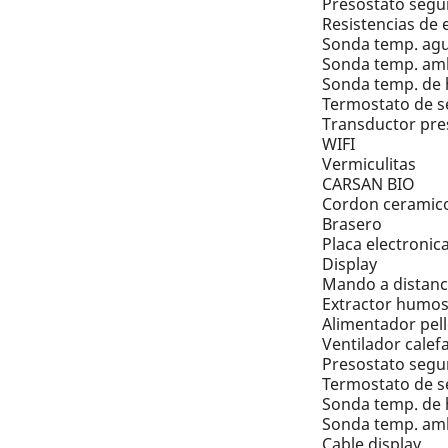
Presostato segu
Resistencias de
Sonda temp. ag
Sonda temp. am
Sonda temp. de
Termostato de s
Transductor pre
WIFI
Vermiculitas
CARSAN BIO
Cordon ceramic
Brasero
Placa electronic
Display
Mando a distanc
Extractor humo
Alimentador pell
Ventilador calef
Presostato segu
Termostato de s
Sonda temp. de
Sonda temp. am
Cable display