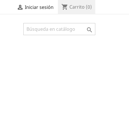
shopping_cart

Carrito
(0)
Iniciar sesión
