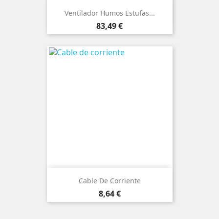
Ventilador Humos Estufas...
Precio
83,49 €
Cable De Corriente
Precio
8,64 €