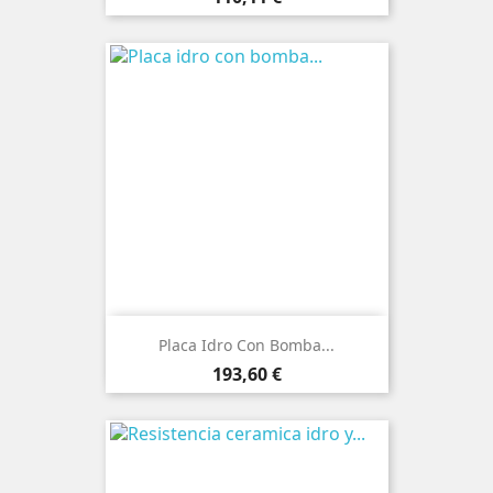
Placa Idro Con Bomba...
Precio
193,60 €