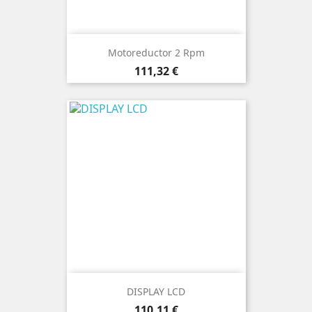
Motoreductor 2 Rpm
Precio
111,32 €
DISPLAY LCD
Precio
110,11 €