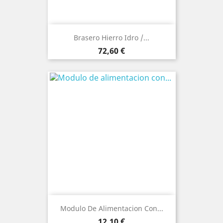
Brasero Hierro Idro /...
Precio
72,60 €
Modulo De Alimentacion Con...
Precio
12,10 €