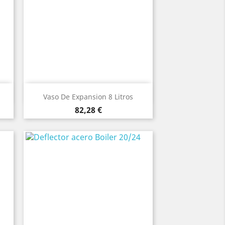
Vista rápida

Vaso De Expansion 8 Litros
Precio
82,28 €