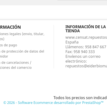
ORMACIÓN
INFORMACIÓN DE LA
TIENDA
ones legales (envio, titular,
www.censat.repuestos
os)
España
os de pago
Llámenos:
958 847 667
ca de protección de datos del
Fax:
958 940 333
Envíenos un correo
midor
electrónico:
a de cancelaciones /
repuestos@eiderbiom
ciones del comercio
Todos los precios son indica
© 2026 - Software Ecommerce desarrollado por PrestaShop™