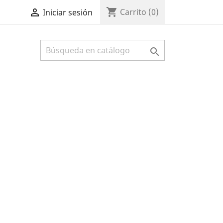
shopping_cart

Carrito
(0)
Iniciar sesión
