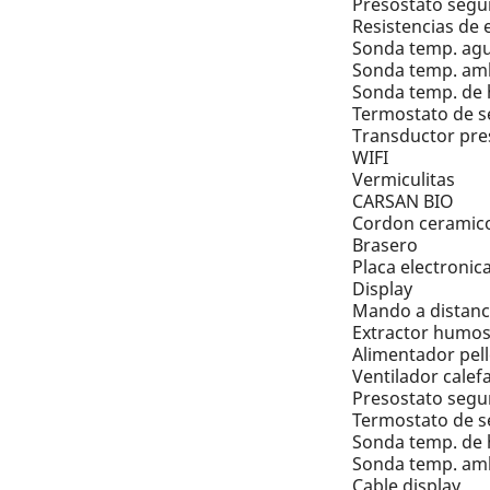
Presostato segu
Resistencias de
Sonda temp. ag
Sonda temp. am
Sonda temp. de
Termostato de s
Transductor pre
WIFI
Vermiculitas
CARSAN BIO
Cordon ceramic
Brasero
Placa electronic
Display
Mando a distanc
Extractor humo
Alimentador pell
Ventilador calef
Presostato segu
Termostato de s
Sonda temp. de
Sonda temp. am
Cable display