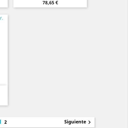
Precio
78,65 €
1
Siguiente
2
