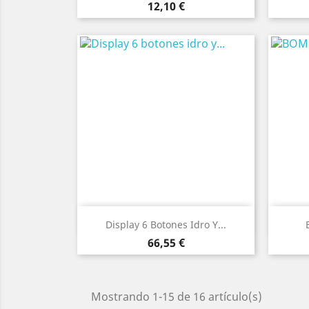
Precio
12,10 €
Vista rápida

Display 6 Botones Idro Y...
Precio
66,55 €
Mostrando 1-15 de 16 artículo(s)