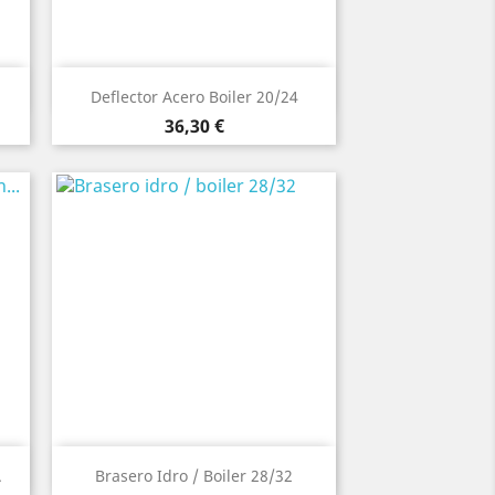
Vista rápida

Deflector Acero Boiler 20/24
Precio
36,30 €
Vista rápida

.
Brasero Idro / Boiler 28/32