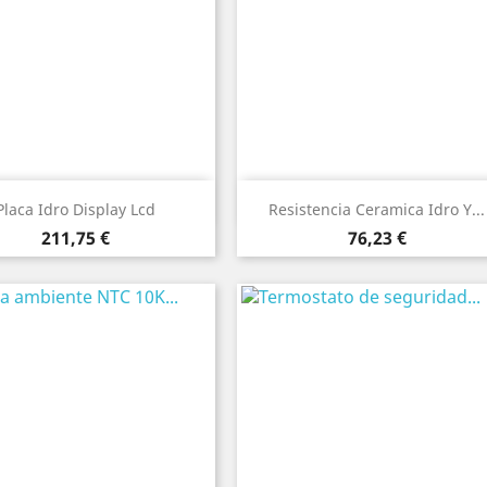
Vista rápida
Vista rápida


Placa Idro Display Lcd
Resistencia Ceramica Idro Y...
Precio
Precio
211,75 €
76,23 €