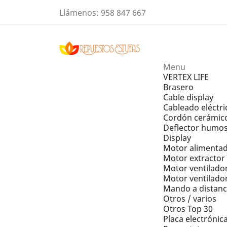
Llámenos:
958 847 667
Menu
VERTEX LIFE
Brasero
Cable display
Cableado eléctri
Cordón cerámic
Deflector humo
Display
Motor alimentad
Motor extracto
Motor ventilador
Motor ventilador
Mando a distanc
Otros / varios
Otros Top 30
Placa electrónic