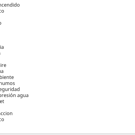
encendido
co
o
ia
a
ire
ua
biente
 humos
eguridad
presión agua
et
s
accion
co