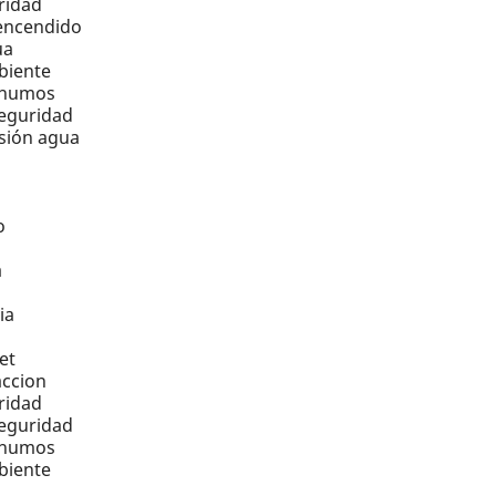
ridad
 encendido
ua
biente
 humos
eguridad
sión agua
o
a
ia
s
et
accion
ridad
eguridad
 humos
biente