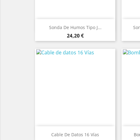
Vista rápida

Sonda De Humos Tipo J...
Son
Precio
24,20 €
Vista rápida

Cable De Datos 16 Vías
Bo