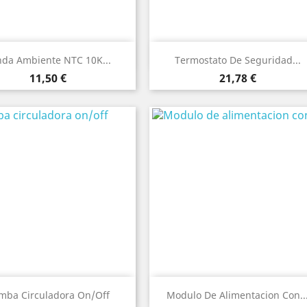
Vista rápida
Vista rápida


da Ambiente NTC 10K...
Termostato De Seguridad...
Precio
Precio
11,50 €
21,78 €
Vista rápida
Vista rápida


mba Circuladora On/off
Modulo De Alimentacion Con..