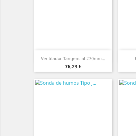
Vista rápida

Ventilador Tangencial 270mm...
Precio
76,23 €