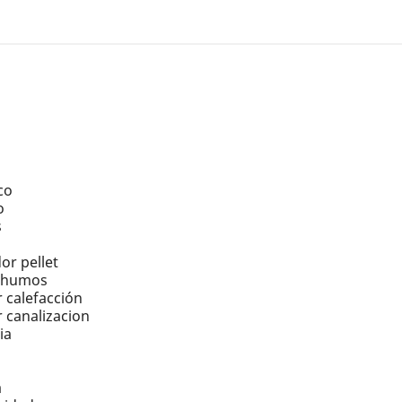
co
o
s
or pellet
r humos
 calefacción
 canalizacion
ia
a