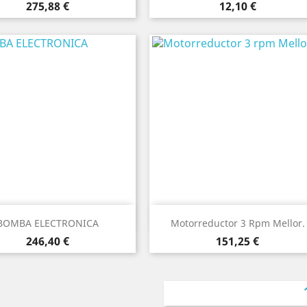
Precio
Precio
275,88 €
12,10 €
Vista rápida
Vista rápida


BOMBA ELECTRONICA
Motorreductor 3 Rpm Mellor.
Precio
Precio
246,40 €
151,25 €