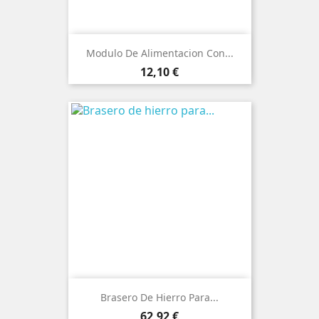
Modulo De Alimentacion Con...
Precio
12,10 €
Brasero De Hierro Para...
Precio
62,92 €